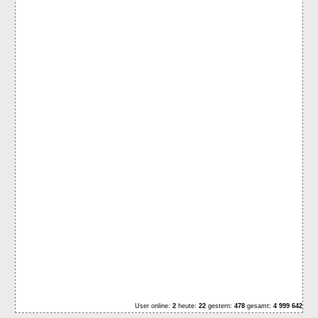
User online:
2
heute:
22
gestern:
478
gesamt:
4 999 642