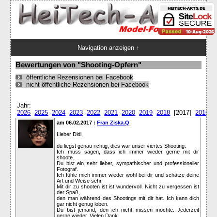
Navigation anzeigen ↑
Bewertungen von "Shooting-Opfern"
öffentliche Rezensionen bei Facebook
nicht öffentliche Rezensionen bei Facebook
Jahr:
2026
2025
2024
2023
2022
2021
2020
2019
2018
[2017]
2016
2
am 06.02.2017 :
Fran Ziska.Q
Lieber Didi,
du liegst genau richtig, dies war unser viertes Shooting.
Ich muss sagen, dass ich immer wieder gerne mit dir
shoote.
Du bist ein sehr lieber, sympathischer und professioneller
Fotograf.
Ich fühle mich immer wieder wohl bei dir und schätze deine
Art und Weise sehr.
Mit dir zu shooten ist ist wundervoll. Nicht zu vergessen ist
der Spaß,
den man während des Shootings mit dir hat. Ich kann dich
gar nicht genug loben.
Du bist jemand, den ich nicht missen möchte. Jederzeit
gerne wieder. Vielen Dank